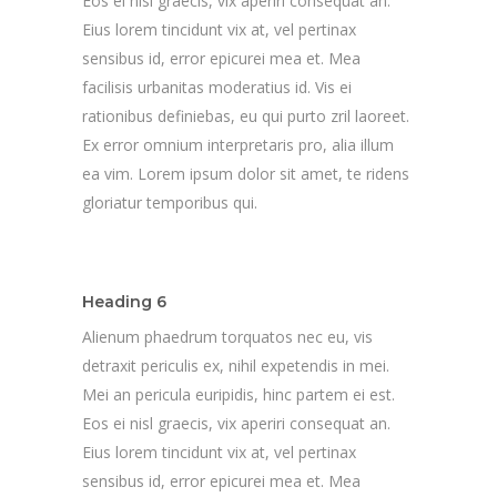
Eos ei nisl graecis, vix aperiri consequat an.
Eius lorem tincidunt vix at, vel pertinax
sensibus id, error epicurei mea et. Mea
facilisis urbanitas moderatius id. Vis ei
rationibus definiebas, eu qui purto zril laoreet.
Ex error omnium interpretaris pro, alia illum
ea vim. Lorem ipsum dolor sit amet, te ridens
gloriatur temporibus qui.
Heading 6
Alienum phaedrum torquatos nec eu, vis
detraxit periculis ex, nihil expetendis in mei.
Mei an pericula euripidis, hinc partem ei est.
Eos ei nisl graecis, vix aperiri consequat an.
Eius lorem tincidunt vix at, vel pertinax
sensibus id, error epicurei mea et. Mea